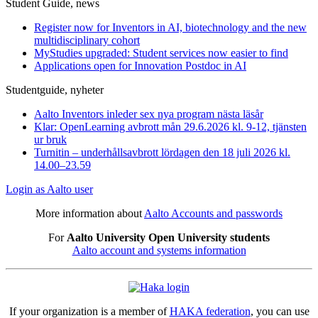
Student Guide, news
Register now for Inventors in AI, biotechnology and the new
multidisciplinary cohort
MyStudies upgraded: Student services now easier to find
Applications open for Innovation Postdoc in AI
Studentguide, nyheter
Aalto Inventors inleder sex nya program nästa läsår
Klar: OpenLearning avbrott mån 29.6.2026 kl. 9-12, tjänsten
ur bruk
Turnitin – underhållsavbrott lördagen den 18 juli 2026 kl.
14.00–23.59
Login as Aalto user
More information about
Aalto Accounts and passwords
For
Aalto University Open University
students
Aalto account and systems information
If your organization is a member of
HAKA federation
, you can use