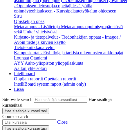
asiantuntijalta (opetttajille)
- Opetuksen digitaaliset työvälineet
- Opetuksen tietosuojaa opettajille
- Työtila
opinnäyteohjaukseen
- Kurssipalautetyökalun ohjeeseen
Sisu
Opiskelijan opas
Metacampus
- Lisätietoja Metacampus oppimisympäristöstä
sekä Unite! yhteistyöstä
Kirjasto- ja tietopalvelut
- Tiedonhakijan oppaat
- Imagoa /
Avoin tiede ja kuvien käyttö
Tietotekniikkapalvelut
Kampuskartat
- Etsi tiloja ja tarkista rakennusten aukioloajat
Lounaat Otaniemi
AYY Aalto-yliopiston ylioppilaskunta
Aallon yhteisötori
Intelliboard
Oppijan raportit
Opettajan raportit
IntelliBoard system raport (admin only)
Lisää
Site-wide search
Hae sisältöjä
kursseiltasi
Hae sisältöjä kursseiltasi
Course search
Close
Hae sisältöjä kursseiltasi