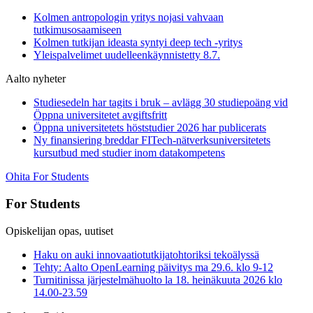
Kolmen antropologin yritys nojasi vahvaan
tutkimusosaamiseen
Kolmen tutkijan ideasta syntyi deep tech -yritys
Yleispalvelimet uudelleenkäynnistetty 8.7.
Aalto nyheter
Studiesedeln har tagits i bruk – avlägg 30 studiepoäng vid
Öppna universitetet avgiftsfritt
Öppna universitetets höststudier 2026 har publicerats
Ny finansiering breddar FITech-nätverksuniversitetets
kursutbud med studier inom datakompetens
Ohita For Students
For Students
Opiskelijan opas, uutiset
Haku on auki innovaatiotutkijatohtoriksi tekoälyssä
Tehty: Aalto OpenLearning päivitys ma 29.6. klo 9-12
Turnitinissa järjestelmähuolto la 18. heinäkuuta 2026 klo
14.00-23.59