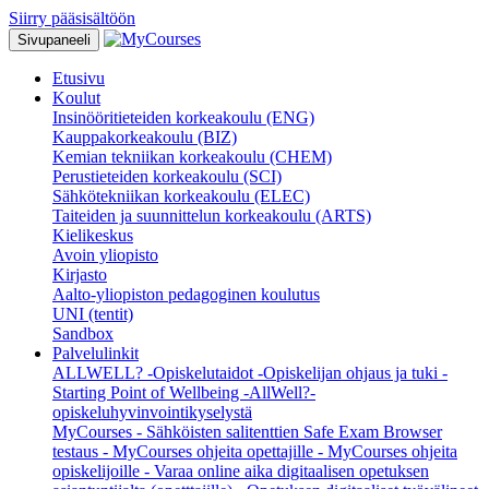
Siirry pääsisältöön
Sivupaneeli
Etusivu
Koulut
Insinööritieteiden korkeakoulu (ENG)
Kauppakorkeakoulu (BIZ)
Kemian tekniikan korkeakoulu (CHEM)
Perustieteiden korkeakoulu (SCI)
Sähkötekniikan korkeakoulu (ELEC)
Taiteiden ja suunnittelun korkeakoulu (ARTS)
Kielikeskus
Avoin yliopisto
Kirjasto
Aalto-yliopiston pedagoginen koulutus
UNI (tentit)
Sandbox
Palvelulinkit
ALLWELL?
-Opiskelutaidot
-Opiskelijan ohjaus ja tuki
-
Starting Point of Wellbeing
-AllWell?-
opiskeluhyvinvointikyselystä
MyCourses
- Sähköisten salitenttien Safe Exam Browser
testaus
- MyCourses ohjeita opettajille
- MyCourses ohjeita
opiskelijoille
- Varaa online aika digitaalisen opetuksen