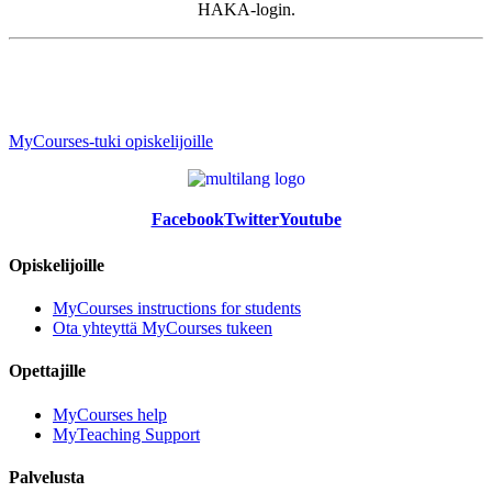
HAKA-login.
MyCourses-tuki opiskelijoille
Facebook
Twitter
Youtube
Opiskelijoille
MyCourses instructions for students
Ota yhteyttä MyCourses tukeen
Opettajille
MyCourses help
MyTeaching Support
Palvelusta