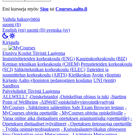
Etsi kursseja myös:
Sisu
tai
Courses.aalto.fi
Vaihda hakusyöttöä
suomi (fi)
English (en)
suomi (fi)
svenska (sv)
Kirjaudu
Etusivu
Koulut
Tiivistä
Laajenna
Insinööritieteiden korkeakoulu (ENG)
Kauppakorkeakoulu (BIZ)
Kemian tekniikan korkeakoulu (CHEM)
Perustieteiden korkeakoulu
(SCI)
Sähkötekniikan korkeakoulu (ELEC)
Taiteiden ja
suunnittelun korkeakoulu (ARTS)
Kielikeskus
Avoin yliopisto
Kirjasto
Aalto-yliopiston pedagoginen koulutus
UNI (tentit)
Sandbox
Palvelulinkit
Tiivistä
Laajenna
ALLWELL?
-Opiskelutaidot
-Opiskelijan ohjaus ja tuki
-Starting
Point of Wellbeing
-AllWell?-opiskeluhyvinvointikyselystä
MyCourses
- Sähköisten salitenttien Safe Exam Browser testaus
-
MyCourses ohjeita opettajille
- MyCourses ohjeita opiskelijoille
-
Varaa online aika digitaalisen opetuksen asiantuntijalta (opetttajille)
-
Opetuksen digitaaliset työvälineet
- Opetuksen tietosuojaa opettajille
- Työtila opinnäyteohjaukseen
- Kurssipalautetyökalun ohjeeseen
Sisu
Opiskelijan opas
Metacampus
- Lisätietoja Metacampus