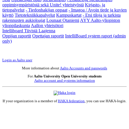
oppimisympäristöstä sekä Unite! yhteistyöstä
Kirjasto- ja
tietopalvelut
- Tiedonhakijan oppaat
- Imagoa / Avoin tiede ja kuvien
käyttö
Tietotekniikkapalvelut
Kampuskartat
- Etsi tiloja ja tarkista
rakennusten aukioloajat
Lounaat Otaniemi
AYY Aalto-yliopiston
ylioppilaskunta
Aallon yhteisötori
Intelliboard
Tiivistä
Laajenna
Oppijan raportit
Opettajan raportit
IntelliBoard system raport (admin
only)
Login as Aalto user
More information about
Aalto Accounts and passwords
For
Aalto University Open University
students
Aalto account and systems information
If your organization is a member of
HAKA federation
, you can use HAKA-login.